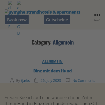
nymphe
Book now
Gutscheine
Menü
strandhotels
&
apartments
Category:
Allgemein
Categories
ALLGEMEIN
Binz mit dem Hund
on
By
tjarks
26. July 2023
No Comments
Post
Post
Binz
author
date
mit
dem
Freuen Sie sich auf eine wunderschöne Zeit mit
Hund
Ihrem Hund in Binz dem hundefreundlichen Ort