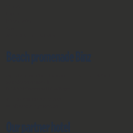
Contact
Imprint
Privacy policy
AGB
ACCESSIBILITY STATEMENT
Beach promenade Binz
nymphe strandhotel & apartments GmbH & Co.KG
Strandpromenade 48
D-18609 Ostseebad Binz/Rügen
✆ +49 (0)38393 12 20 000
✉ info@hotel-nymphe.de
Our partner hotel