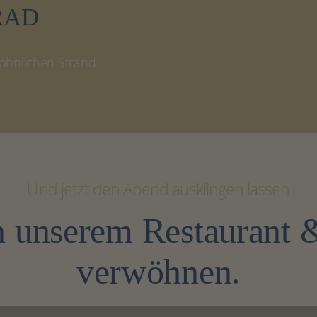
RAD
öhnlichen Strand-
Und jetzt den Abend ausklingen lassen
in unserem Restaurant 
verwöhnen.