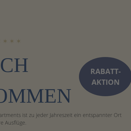
✶ ✶ ✶ ✶
ICH
RABATT-
AKTION
OMMEN
tments ist zu jeder Jahreszeit ein entspannter Ort
re Ausflüge.