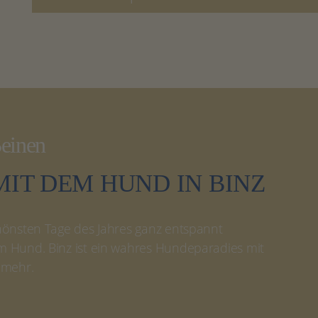
Beinen
IT DEM HUND IN BINZ
hönsten Tage des Jahres ganz entspannt
 Hund. Binz ist ein wahres Hundeparadies mit
 mehr.