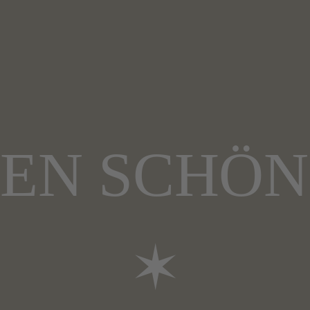
NEN SCHÖ
✶