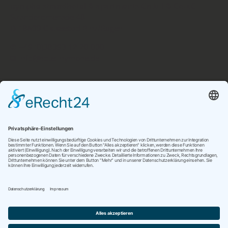
nymphe strandhotel & apartments GmbH & Co.KG
Strandpromenade 48
D-18609 Ostseebad Binz/Rügen
✆ +49 (0)38393 12 20 000
✉ info@hotel-nymphe.de
Unser Partnerhotel
www.hotel-friesenhof.de